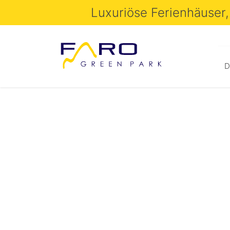
Luxuriöse Ferienhäuser,
D