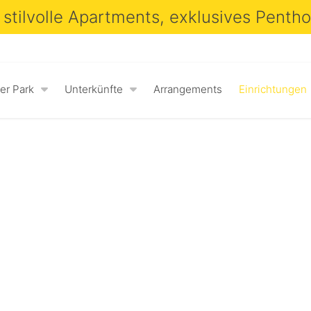
 stilvolle Apartments, exklusives Penth
er Park
Unterkünfte
Arrangements
Einrichtungen