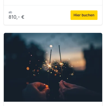
ab
Hier buchen
810,- €