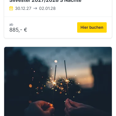
Silvester 2027/2028 3 Nächte
30.12.27
02.01.28
ab
Hier buchen
885,- €